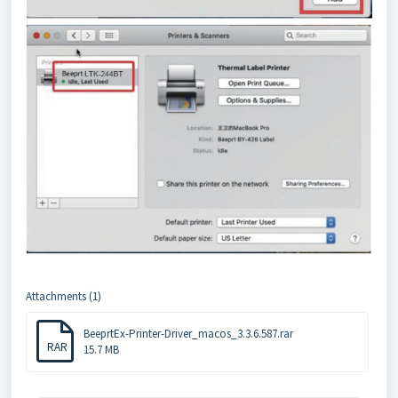
Attachments (1)
BeeprtEx-Printer-Driver_macos_3.3.6.587.rar
RAR
15.7 MB