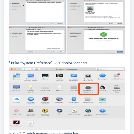
f. Buka “System Preference”→ “Printer&Scanners.
g. Klik “+” untuk menambahkan printer baru.