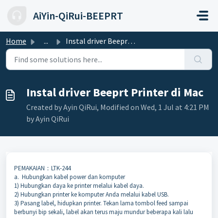
Skip to main content
AiYin-QiRui-BEEPRT
Home
...
Instal driver Beeprt Printer di Mac
Instal driver Beeprt Printer di Mac
Created by Ayin QiRui, Modified on Wed, 1 Jul at 4:21 PM
by Ayin QiRui
PEMAKAIAN：LTK-244
a. Hubungkan kabel power dan komputer
1) Hubungkan daya ke printer melalui kabel daya.
2) Hubungkan printer ke komputer Anda melalui kabel USB.
3) Pasang label, hidupkan printer. Tekan lama tombol feed sampai
berbunyi bip sekali, label akan terus maju mundur beberapa kali lalu